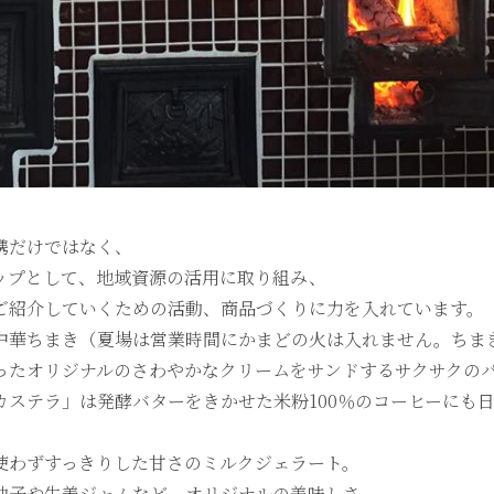
携だけではなく、
ップとして、地域資源の活用に取り組み、
ご紹介していくための活動、商品づくりに力を入れています。
中華ちまき（夏場は営業時間にかまどの火は入れません。ちま
ったオリジナルのさわやかなクリームをサンドするサクサクの
カステラ」は発酵バターをきかせた米粉100％のコーヒーにも
使わずすっきりした甘さのミルクジェラート。
柚子や生姜ジャムなど、オリジナルの美味しさ。