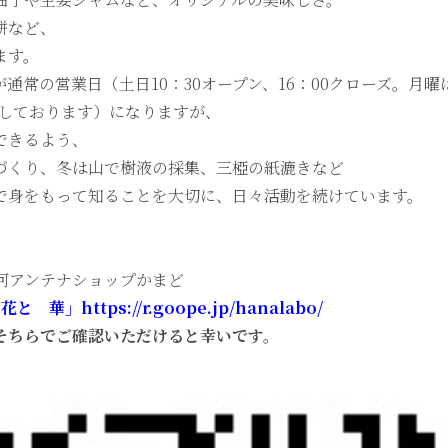
餅など、
ます。
通常の営業日（土日10：30オープン、16：00クローズ。月曜は
せしております）になりますが、
できるよう、
づくり、冬は山で樹液の採集、三椏の紙漉きなど
で身をもって知ることを大切に、日々活動を続けています。
・神河アンテナショップかまど
押花と 華」
https://r.goope.jp/hanalabo/
そちらでご確認いただけると幸いです。