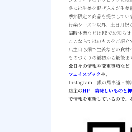
冬には生姜を混ぜ込んだ生姜
季節限定の商品も提供してい
行楽シーズン以外、土日月祝が
臨時休業などはFBでお知ら
ここならではのものをご紹介
店主自ら畑で生姜などの食材
ものづくりの最初から最後ま
✿
日々の情報や変更事項など
フェイスブック
や、
Instagram 銀の馬車道
店主の
HP「美味しいものと
で情報を更新しているので、